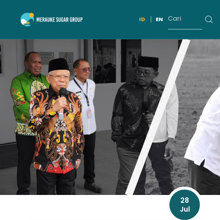
ID
EN
28
Jul