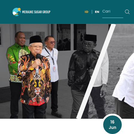
ID
EN
16
Jun