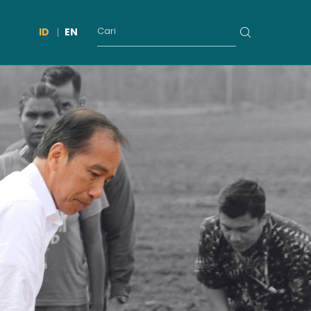
ID
EN