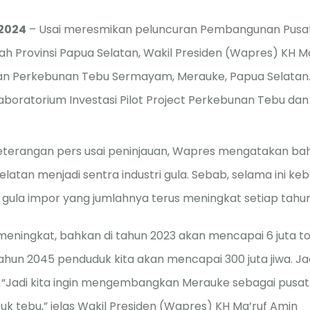
 2024
– Usai meresmikan peluncuran Pembangunan Pusa
h Provinsi Papua Selatan, Wakil Presiden (Wapres) KH M
 Perkebunan Tebu Sermayam, Merauke, Papua Selatan. Di
aboratorium Investasi Pilot Project Perkebunan Tebu da
terangan pers usai peninjauan, Wapres mengatakan bah
atan menjadi sentra industri gula. Sebab, selama ini keb
 gula impor yang jumlahnya terus meningkat setiap tahun
 meningkat, bahkan di tahun 2023 akan mencapai 6 juta t
ahun 2045 penduduk kita akan mencapai 300 juta jiwa. Ja
“Jadi kita ingin mengembangkan Merauke sebagai pusat 
k tebu,” jelas Wakil Presiden (Wapres) KH Ma’ruf Amin