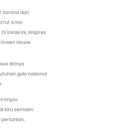
t Sarana dan
a’ruf Amin
 lokasi ini, Wapres
n Green House.
wa dirinya
utuhan gula nasional
.
on impor.
di kita semakin
pertanian,